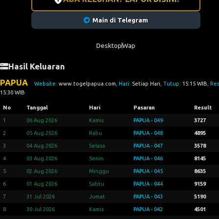
Main di Telegram
Desktop
Wap
Hasil Keluaran
PAPUA
Website:
www.togelpapua.com
, Hari:
Setiap Hari
, Tutup:
15:15 WIB
, Res
15:30 WIB
No
Tanggal
Hari
Pasaran
Result
1
06 Aug 2026
Kamis
PAPUA - 049
3727
2
05 Aug 2026
Rabu
PAPUA - 048
4895
3
04 Aug 2026
Selasa
PAPUA - 047
3578
4
03 Aug 2026
Senin
PAPUA - 046
8145
5
02 Aug 2026
Minggu
PAPUA - 045
8635
6
01 Aug 2026
Sabtu
PAPUA - 044
9159
7
31 Jul 2026
Jumat
PAPUA - 043
5190
8
30 Jul 2026
Kamis
PAPUA - 042
4501