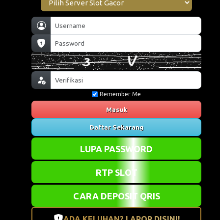
Remember Me
Masuk
Daftar Sekarang
LUPA PASSWORD
RTP SLOT
CARA DEPOSIT QRIS
ADA KELUHAN? LAPOR DISINI!