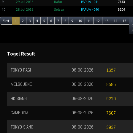
9
29 Jul 2026
Rabu
PAPUA - 041
7573
10
28 Jul 2026
Selasa
PAPUA - 040
3204
First
1
2
3
4
5
6
7
8
9
10
11
12
13
14
15
(
)
Togel Result
TOKYO PAGI
06-08-2026
1657
MELBOURNE
06-08-2026
9595
HK SIANG
06-08-2026
9220
CAMBODIA
06-08-2026
7607
TOKYO SIANG
06-08-2026
3937