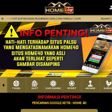
4D | EVENT SCATTER KAKEK ZEUS BONUS CUMA-CUMA HINGGA 1.2JUTA
SELAMAT DATAN
TOGEL
SLOT
LIVE CASINO
SPORT
ARCADE
SABU
INFORMASI PENTING!!
PENCARIAN GOOGLE KETIK : HOME 4D