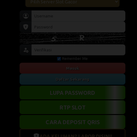
Remember Me
Masuk
Daftar Sekarang
LUPA PASSWORD
RTP SLOT
CARA DEPOSIT QRIS
ADA KELUHAN? LAPOR DISINI!